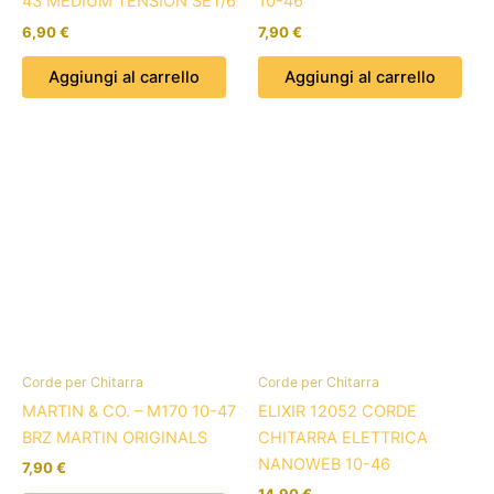
43 MEDIUM TENSION SET/6
10-46
6,90
€
7,90
€
Aggiungi al carrello
Aggiungi al carrello
Corde per Chitarra
Corde per Chitarra
MARTIN & CO. – M170 10-47
ELIXIR 12052 CORDE
BRZ MARTIN ORIGINALS
CHITARRA ELETTRICA
NANOWEB 10-46
7,90
€