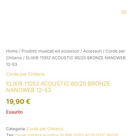
Vai
al
contenuto
Home
/
Prodotti musicali ed accessori
/
Accessori
/
Corde per
Chitarra
/ ELIXIR 11052 ACOUSTIC 80/20 BRONZE NANOWEB
12-53
Corde per Chitarra
ELIXIR 11052 ACOUSTIC 80/20 BRONZE
NANOWEB 12-53
19,90
€
Esaurito
Categoria:
Corde per Chitarra
Tag:
corde chitarra acustica
,
ELIXIR 11052 ACOUSTIC 80/20