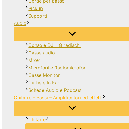
Corde per basso
Pickup
Supporti
Audio
Console DJ – Giradischi
Casse audio
Mixer
Microfoni e Radiomicrofoni
Casse Monitor
Cuffie e In Ear
Schede Audio e Podcast
Chitarre – Bassi – Amplificatori ed effetti
Chitarre