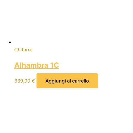
Chitarre
Alhambra 1C
339,00
€
Aggiungi al carrello