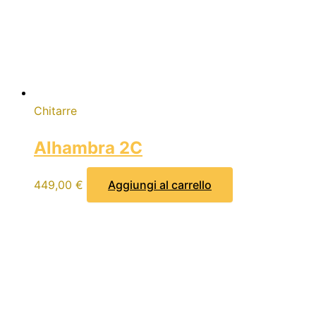
Chitarre
Alhambra 2C
449,00
€
Aggiungi al carrello