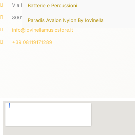
Via Madonna delle Grazie 95
Batterie e Percussioni
80014 Giugliano in Campania
Paradis Avalon Nylon By Iovinella
info@iovinellamusicstore.it
+39 08119171289