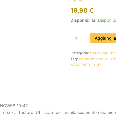
47
19,90
€
quantità
Disponibilità:
Disponibi
Aggiungi al
Categoria:
Corde per Chit
Tag:
corde chitarra acusti
NANOWEB 10-47
ANOWEB 10-47
ronzo al fosforo. Utilizzate per un bilanciamento dinamico