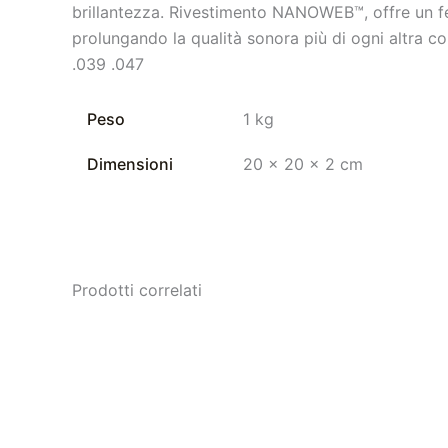
brillantezza. Rivestimento NANOWEB™, offre un fe
prolungando la qualità sonora più di ogni altra co
.039 .047
Peso
1 kg
Dimensioni
20 × 20 × 2 cm
Prodotti correlati