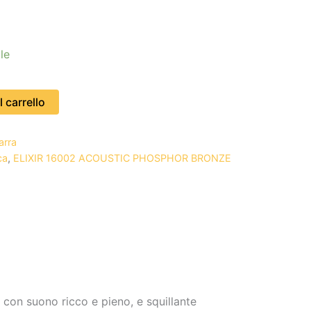
le
 carrello
arra
ca
,
ELIXIR 16002 ACOUSTIC PHOSPHOR BRONZE
 con suono ricco e pieno, e squillante