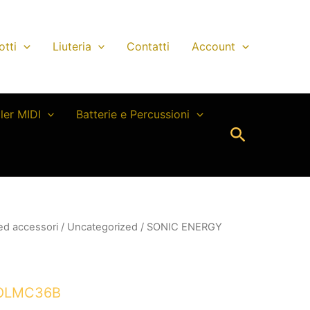
otti
Liuteria
Contatti
Account
ller MIDI
Batterie e Percussioni
Cerca
 ed accessori
/
Uncategorized
/ SONIC ENERGY
OLMC36B