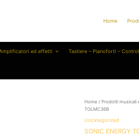
Home
Prod
Amplificatori ed effetti
Tastiere – Pianoforti – Contro
Home
/
Prodotti musicali
TOLMC36B
Uncategorized
SONIC ENERGY T