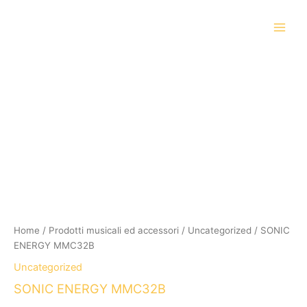
Vai
al
contenuto
Home
/
Prodotti musicali ed accessori
/
Uncategorized
/ SONIC
ENERGY MMC32B
Uncategorized
SONIC ENERGY MMC32B