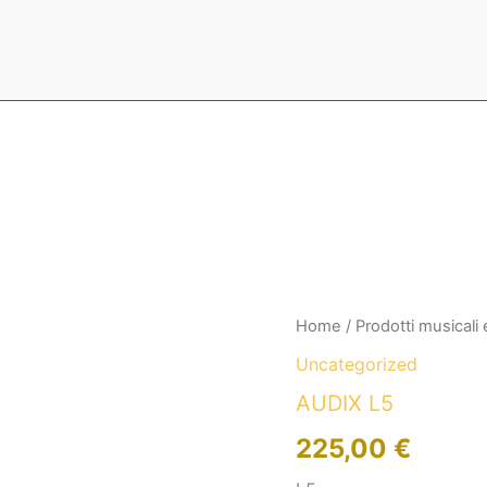
AUDIX
Home
/
Prodotti musicali
L5
Uncategorized
quantità
AUDIX L5
225,00
€