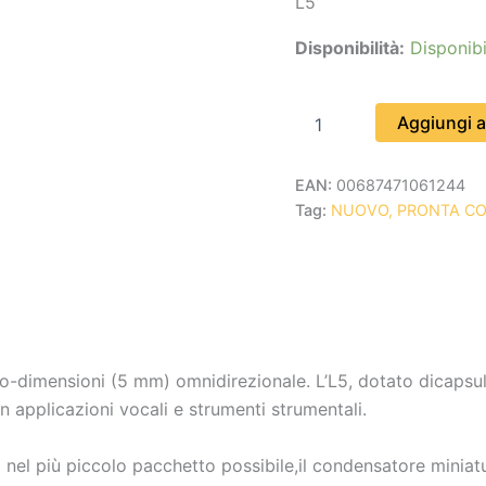
L5
Disponibilità:
Disponibi
Aggiungi al
EAN:
00687471061244
Tag:
NUOVO, PRONTA C
-dimensioni (5 mm) omnidirezionale. L’L5, dotato dicapsule
on applicazioni vocali e strumenti strumentali.
à nel più piccolo pacchetto possibile,il condensatore miniatu