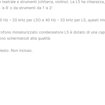
teatrale e strumenti (chitarra, violino). La L5 ha chiarezza,
‘a 8’ o da strumenti da 1 ‘a 2’.
0 Hz – 20 kHz per L5O e 40 Hz – 20 kHz per L5, questi micr
 microfono miniaturizzato condensatore L5 è dotato di una ca
ono schermatodi alta qualità.
esto. Non incluso.