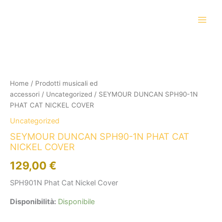
Vai
al
contenuto
SEYMOUR
DUNCAN
SPH90-
1N
PHAT
Home
/
Prodotti musicali ed
CAT
accessori
/
Uncategorized
/ SEYMOUR DUNCAN SPH90-1N
NICKEL
PHAT CAT NICKEL COVER
COVER
Uncategorized
quantità
SEYMOUR DUNCAN SPH90-1N PHAT CAT
NICKEL COVER
129,00
€
SPH901N Phat Cat Nickel Cover
Disponibilità:
Disponibile