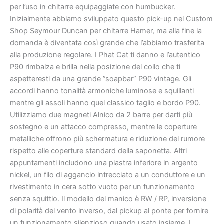
per l’uso in chitarre equipaggiate con humbucker.
Inizialmente abbiamo sviluppato questo pick-up nel Custom
Shop Seymour Duncan per chitarre Hamer, ma alla fine la
domanda è diventata così grande che l’abbiamo trasferita
alla produzione regolare. I Phat Cat ti danno e l’autentico
P90 rimbalza e brilla nella posizione del collo che ti
aspetteresti da una grande ”soapbar” P90 vintage. Gli
accordi hanno tonalità armoniche luminose e squillanti
mentre gli assoli hanno quel classico taglio e bordo P90.
Utilizziamo due magneti Alnico da 2 barre per darti più
sostegno e un attacco compresso, mentre le coperture
metalliche offrono più schermatura e riduzione del rumore
rispetto alle coperture standard della saponetta. Altri
appuntamenti includono una piastra inferiore in argento
nickel, un filo di aggancio intrecciato a un conduttore e un
rivestimento in cera sotto vuoto per un funzionamento
senza squittio. Il modello del manico è RW / RP, inversione
di polarità del vento inverso, dal pickup al ponte per fornire
un funzionamento silenzioso quando usato insieme. I