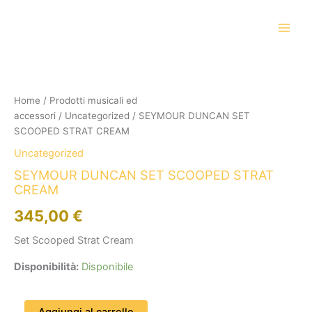
Vai
al
contenuto
SEYMOUR
DUNCAN
SET
Home
/
Prodotti musicali ed
SCOOPED
accessori
/
Uncategorized
/ SEYMOUR DUNCAN SET
STRAT
CREAM
SCOOPED STRAT CREAM
quantità
Uncategorized
SEYMOUR DUNCAN SET SCOOPED STRAT
CREAM
345,00
€
Set Scooped Strat Cream
Disponibilità:
Disponibile
Aggiungi al carrello