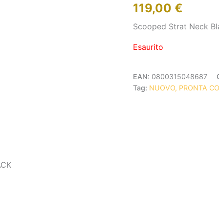
119,00
€
Scooped Strat Neck Bl
Esaurito
EAN:
0800315048687
Tag:
NUOVO, PRONTA C
ACK