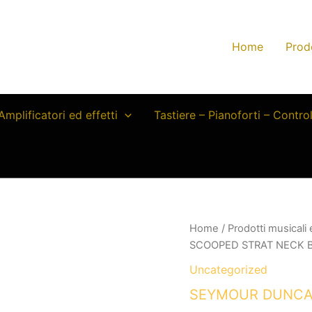
Home
Prod
Amplificatori ed effetti
Tastiere – Pianoforti – Contro
Home
/
Prodotti musicali
SCOOPED STRAT NECK 
Uncategorized
SEYMOUR DUNCA