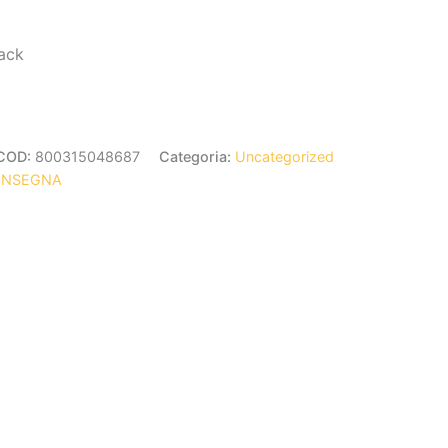
ack
COD:
800315048687
Categoria:
Uncategorized
ONSEGNA