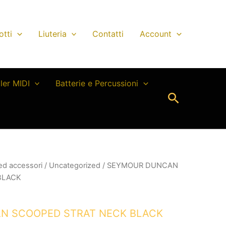
otti
Liuteria
Contatti
Account
ller MIDI
Batterie e Percussioni
Cerca
 ed accessori
/
Uncategorized
/ SEYMOUR DUNCAN
BLACK
N SCOOPED STRAT NECK BLACK