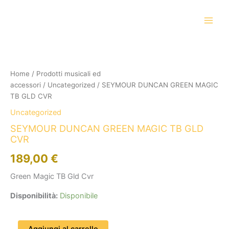
Vai
al
contenuto
SEYMOUR
DUNCAN
GREEN
Home
/
Prodotti musicali ed
MAGIC
accessori
/
Uncategorized
/ SEYMOUR DUNCAN GREEN MAGIC
TB
GLD
TB GLD CVR
CVR
Uncategorized
quantità
SEYMOUR DUNCAN GREEN MAGIC TB GLD
CVR
189,00
€
Green Magic TB Gld Cvr
Disponibilità:
Disponibile
Aggiungi al carrello