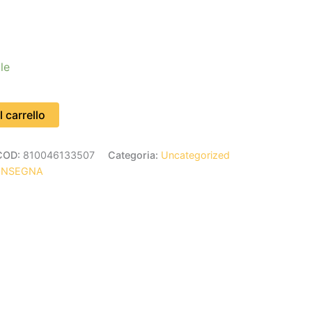
le
 carrello
COD:
810046133507
Categoria:
Uncategorized
ONSEGNA