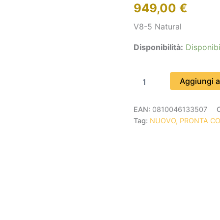
949,00
€
V8-5 Natural
Disponibilità:
Disponibi
Aggiungi al
EAN:
0810046133507
Tag:
NUOVO, PRONTA C