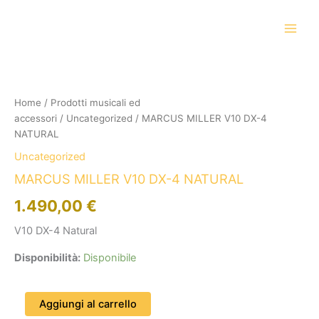
Vai
al
contenuto
MARCUS
MILLER
V10
Home
/
Prodotti musicali ed
DX-
accessori
/
Uncategorized
/ MARCUS MILLER V10 DX-4
4
NATURAL
NATURAL
quantità
Uncategorized
MARCUS MILLER V10 DX-4 NATURAL
1.490,00
€
V10 DX-4 Natural
Disponibilità:
Disponibile
Aggiungi al carrello