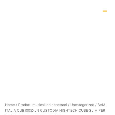
Vai
al
contenuto
BAM
ITALIA
CUB1005XLN
CUSTODIA
HIGHTECH
CUBE
SLIM
PER
VIOLONCELLO
-
LIMITED
EDITION
quantità
Home
/
Prodotti musicali ed accessori
/
Uncategorized
/ BAM
ITALIA CUB1005XLN CUSTODIA HIGHTECH CUBE SLIM PER