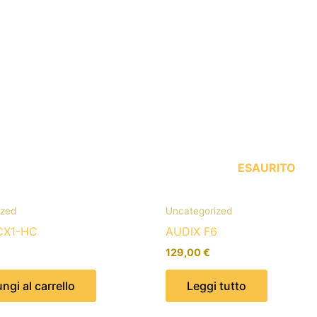
ESAURITO
ized
Uncategorized
CX1-HC
AUDIX F6
129,00
€
ngi al carrello
Leggi tutto