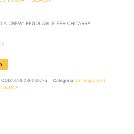
IA CREW” REGOLABILE PER CHITARRA
le
o
COD:
3760280263775
Categoria:
Uncategorized
ONSEGNA