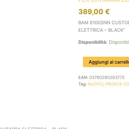
CHITARRA
389,00
€
ELETTRICA
-
BAM 8100SNN CUSTOD
BLACK
quantità
ELETTRICA – BLACK”
Disponibilità:
Disponibi
Aggiungi al carrell
EAN:
03760280263775
Tag:
NUOVO, PRONTA C