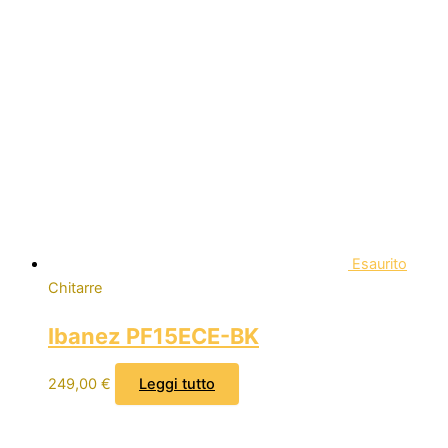
Esaurito
Chitarre
Ibanez PF15ECE-BK
249,00
€
Leggi tutto