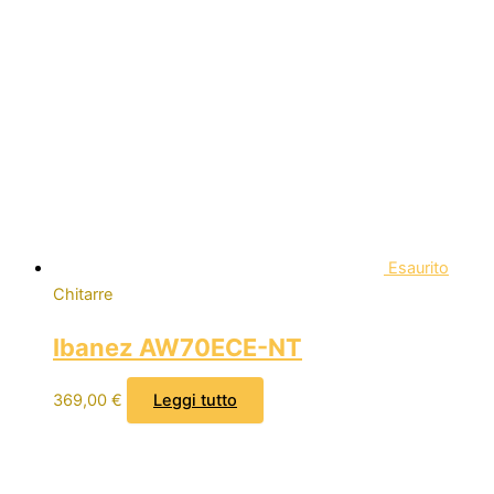
Esaurito
Chitarre
Ibanez AW70ECE-NT
369,00
€
Leggi tutto