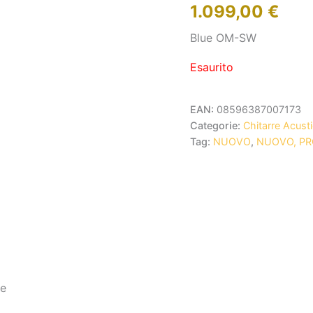
1.099,00
€
Blue OM-SW
Esaurito
EAN:
08596387007173
Categorie:
Chitarre Acust
Tag:
NUOVO
,
NUOVO, P
de