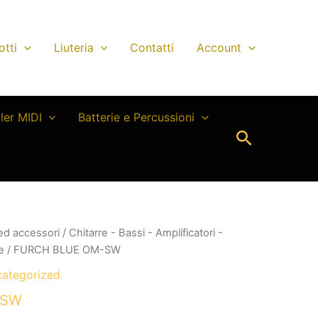
otti
Liuteria
Contatti
Account
ller MIDI
Batterie e Percussioni
Cerca
 ed accessori
/
Chitarre - Bassi - Amplificatori -
e
/ FURCH BLUE OM-SW
ategorized
-SW