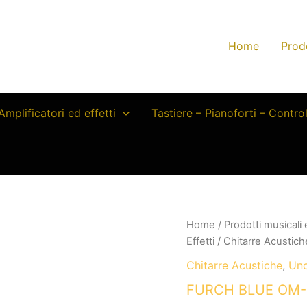
Home
Prod
Amplificatori ed effetti
Tastiere – Pianoforti – Contro
Home
/
Prodotti musicali
Effetti
/
Chitarre Acustich
Chitarre Acustiche
,
Unc
FURCH BLUE OM