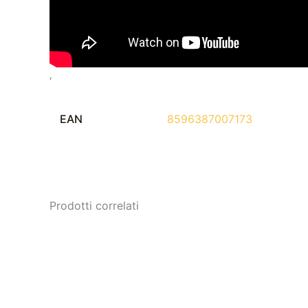
‘
EAN
8596387007173
Prodotti correlati