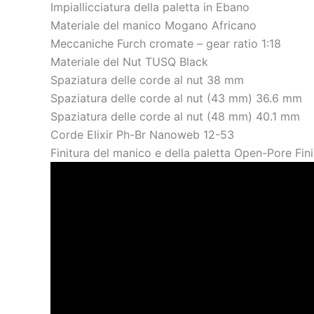
Impiallicciatura della paletta in Ebano
Materiale del manico Mogano Africano
Meccaniche Furch cromate – gear ratio 1:18
Materiale del Nut TUSQ Black
Spaziatura delle corde al nut 38 mm
Spaziatura delle corde al nut (43 mm) 36.6 mm
Spaziatura delle corde al nut (48 mm) 40.1 mm
Corde Elixir Ph-Br Nanoweb 12-53
Finitura del manico e della paletta Open-Pore Fin