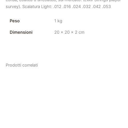
survey). Scalatura Light: .012 .016 .024 .032 .042 .053
Peso
1 kg
Dimensioni
20 × 20 × 2 cm
Prodotti correlati