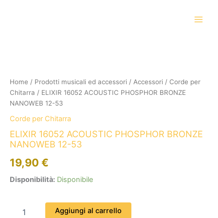
Vai
al
contenuto
ELIXIR
16052
ACOUSTIC
PHOSPHOR
BRONZE
Home
/
Prodotti musicali ed accessori
/
Accessori
/
Corde per
NANOWEB
Chitarra
/ ELIXIR 16052 ACOUSTIC PHOSPHOR BRONZE
12-
NANOWEB 12-53
53
Corde per Chitarra
quantità
ELIXIR 16052 ACOUSTIC PHOSPHOR BRONZE
NANOWEB 12-53
19,90
€
Disponibilità:
Disponibile
Aggiungi al carrello