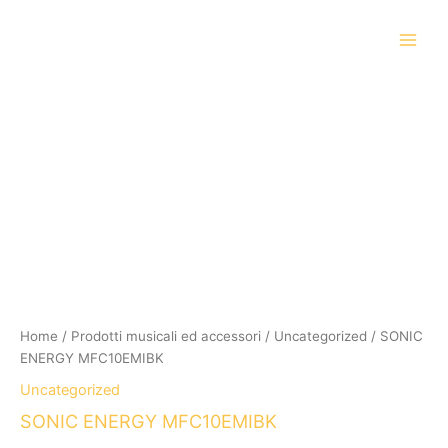
Vai
al
contenuto
SONIC
ENERGY
MFC10EMIBK
quantità
Home
/
Prodotti musicali ed accessori
/
Uncategorized
/ SONIC
ENERGY MFC10EMIBK
Uncategorized
SONIC ENERGY MFC10EMIBK