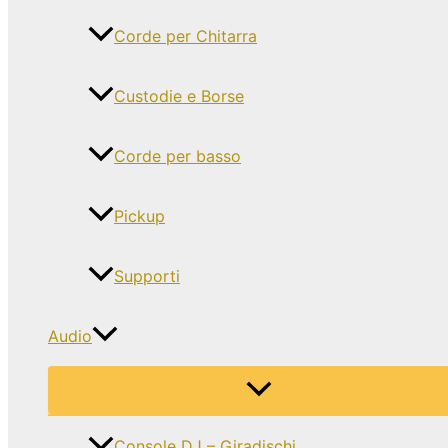
Corde per Chitarra
Custodie e Borse
Corde per basso
Pickup
Supporti
Audio
Console DJ – Giradischi