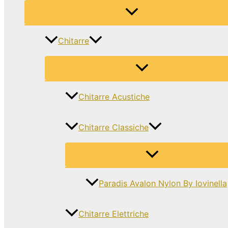
Chitarre
Chitarre Acustiche
Chitarre Classiche
Paradis Avalon Nylon By Iovinella
Chitarre Elettriche