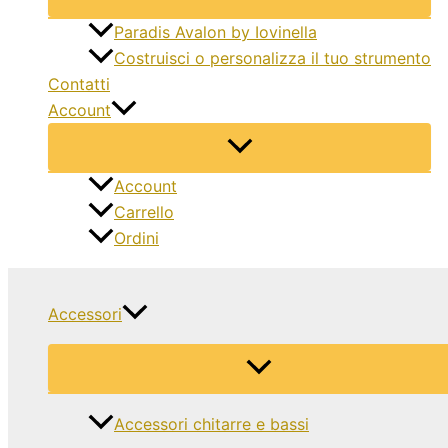
Paradis Avalon by Iovinella
Costruisci o personalizza il tuo strumento
Contatti
Account
Account
Carrello
Ordini
Accessori
Accessori chitarre e bassi