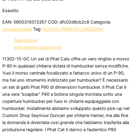
Esaurito
EAN:
0800315013357
COD:
dfc02d6cb2c8
Categoria:
Uncategorized
Tag:
NUOVO, PRONTA CONSEGNA
Descrizione
Informazioni aggiuntive
11302-15-GC Un set di Phat Cats offre un vero ringhio e morso
P-90 in qualsiasi chitarra dotata di humbucker senza modifiche.
Vuoi il morso centrale focalizzato e l’attacco unico di un P-90,
ma hai uno strumento indirizzato per humbucker? È necessario
un set di gatti Phat P90 di dimensioni humbucker. Il Phat Cat è
una vera ”soapbar” P90 a bobina singola montata sotto una
copertura humbucker per l’uso in chitarre equipaggiate con
humbucker. Inizialmente abbiamo sviluppato questo pick-up nel
Custom Shop Seymour Duncan per chitarre Hamer, ma alla fine
la domanda è diventata così grande che l’abbiamo trasferita alla
produzione regolare. I Phat Cat ti danno e l’autentico P90