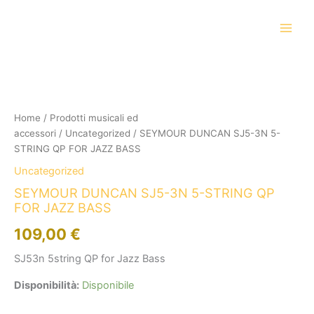
Vai
al
contenuto
SEYMOUR
DUNCAN
SJ5-
3N
5-
Home
/
Prodotti musicali ed
STRING
accessori
/
Uncategorized
/ SEYMOUR DUNCAN SJ5-3N 5-
QP
STRING QP FOR JAZZ BASS
FOR
Uncategorized
JAZZ
BASS
SEYMOUR DUNCAN SJ5-3N 5-STRING QP
quantità
FOR JAZZ BASS
109,00
€
SJ53n 5string QP for Jazz Bass
Disponibilità:
Disponibile