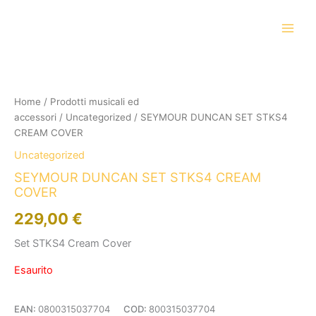
Vai
al
contenuto
Home
/
Prodotti musicali ed
accessori
/
Uncategorized
/ SEYMOUR DUNCAN SET STKS4
CREAM COVER
Uncategorized
SEYMOUR DUNCAN SET STKS4 CREAM
COVER
229,00
€
Set STKS4 Cream Cover
Esaurito
EAN:
0800315037704
COD:
800315037704