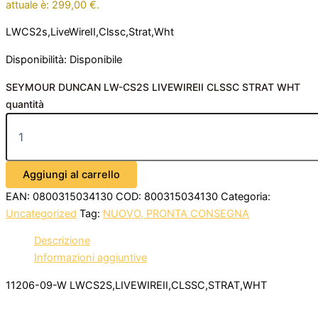
attuale è: 299,00 €.
LWCS2s,LiveWireII,Clssc,Strat,Wht
Disponibilità:
Disponibile
SEYMOUR DUNCAN LW-CS2S LIVEWIREII CLSSC STRAT WHT
quantità
Aggiungi al carrello
EAN:
0800315034130
COD:
800315034130
Categoria:
Uncategorized
Tag:
NUOVO, PRONTA CONSEGNA
Descrizione
Informazioni aggiuntive
11206-09-W LWCS2S,LIVEWIREII,CLSSC,STRAT,WHT