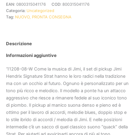
EAN:
0800315041176
COD:
800315041176
Categoria:
Uncategorized
Tag:
NUOVO, PRONTA CONSEGNA
Descrizione
Informazioni aggiuntive
‘11208-08-W Come la musica di Jimi, il set di pickup Jimi
Hendrix Signature Strat hanno le loro radici nella tradizione
ma con un occhio al futuro. Ognuno è personalizzato per un
tono più ricco e melodico. Il modello a ponte ha un attacco
aggressivo che riesce a rimanere fedele al suo iconico tono
di piombo. Il pickup al manico suona denso e pieno ed è
ottimo per il lavoro di accordi, melodie blues, doppio stop e
lo stile ibrido di accordi / melodia di Jimi. E nelle posizioni
intermedie c’è un sacco di quel classico suono ”quack” della
Strat. Per aiutarti ad avvicinarti ancora di più al tono