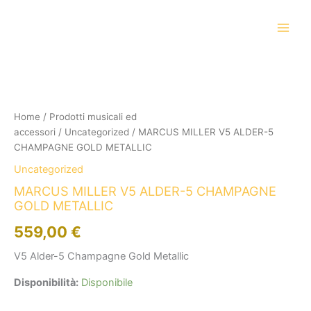
Vai
al
contenuto
MARCUS
MILLER
V5
ALDER-
5
Home
/
Prodotti musicali ed
CHAMPAGNE
accessori
/
Uncategorized
/ MARCUS MILLER V5 ALDER-5
GOLD
CHAMPAGNE GOLD METALLIC
METALLIC
Uncategorized
quantità
MARCUS MILLER V5 ALDER-5 CHAMPAGNE
GOLD METALLIC
559,00
€
V5 Alder-5 Champagne Gold Metallic
Disponibilità:
Disponibile