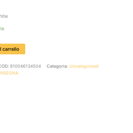
hite
le
 carrello
COD:
810046134504
Categoria:
Uncategorized
ONSEGNA