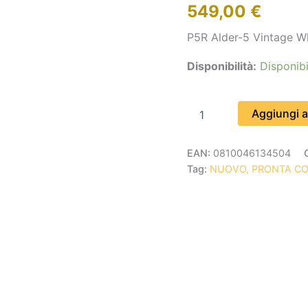
549,00
€
quantità
P5R Alder-5 Vintage W
Disponibilità:
Disponibi
Aggiungi al
EAN:
0810046134504
Tag:
NUOVO, PRONTA C