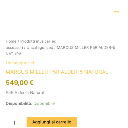
Vai
al
contenuto
MARCUS
MILLER
P5R
Home
/
Prodotti musicali ed
ALDER-
accessori
/
Uncategorized
/ MARCUS MILLER P5R ALDER-5
5
NATURAL
NATURAL
quantità
Uncategorized
MARCUS MILLER P5R ALDER-5 NATURAL
549,00
€
P5R Alder-5 Natural
Disponibilità:
Disponibile
Aggiungi al carrello