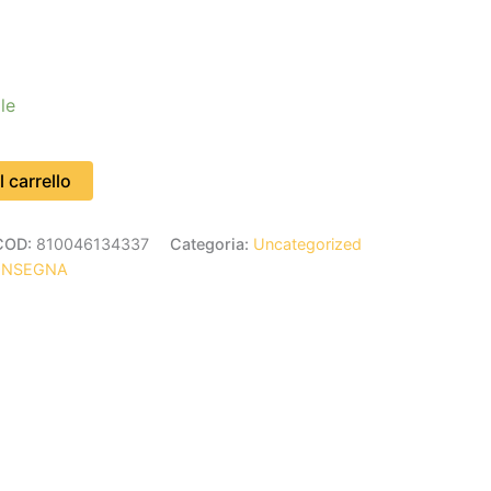
le
 carrello
COD:
810046134337
Categoria:
Uncategorized
ONSEGNA