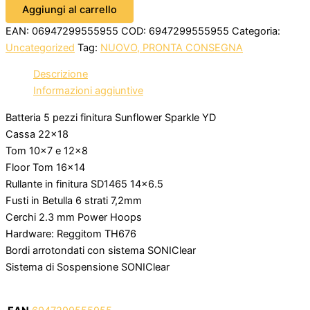
Aggiungi al carrello
EAN:
06947299555955
COD:
6947299555955
Categoria:
Uncategorized
Tag:
NUOVO, PRONTA CONSEGNA
Descrizione
Informazioni aggiuntive
Batteria 5 pezzi finitura Sunflower Sparkle YD
Cassa 22×18
Tom 10×7 e 12×8
Floor Tom 16×14
Rullante in finitura SD1465 14×6.5
Fusti in Betulla 6 strati 7,2mm
Cerchi 2.3 mm Power Hoops
Hardware: Reggitom TH676
Bordi arrotondati con sistema SONIClear
Sistema di Sospensione SONIClear