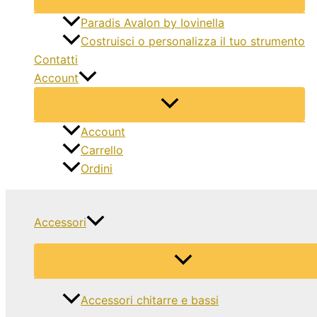
Paradis Avalon by Iovinella
Costruisci o personalizza il tuo strumento
Contatti
Account
Account
Carrello
Ordini
Accessori
Accessori chitarre e bassi