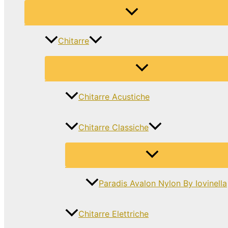
Chitarre
Chitarre Acustiche
Chitarre Classiche
Paradis Avalon Nylon By Iovinella
Chitarre Elettriche