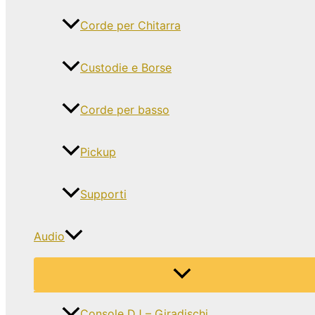
Corde per Chitarra
Custodie e Borse
Corde per basso
Pickup
Supporti
Audio
Console DJ – Giradischi