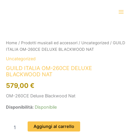
Vai
al
contenuto
GUILD
ITALIA
OM-
Home
/
Prodotti musicali ed accessori
/
Uncategorized
/ GUILD
260CE
ITALIA OM-260CE DELUXE BLACKWOOD NAT
DELUXE
BLACKWOOD
Uncategorized
NAT
GUILD ITALIA OM-260CE DELUXE
quantità
BLACKWOOD NAT
579,00
€
OM-260CE Deluxe Blackwood Nat
Disponibilità:
Disponibile
Aggiungi al carrello