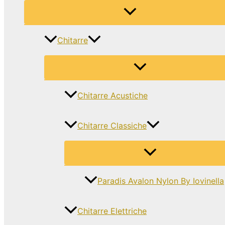
Chitarre
Chitarre Acustiche
Chitarre Classiche
Paradis Avalon Nylon By Iovinella
Chitarre Elettriche