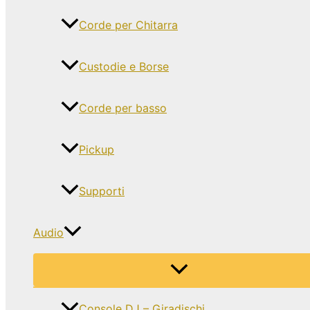
Corde per Chitarra
Custodie e Borse
Corde per basso
Pickup
Supporti
Audio
Console DJ – Giradischi