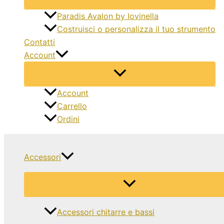
Paradis Avalon by Iovinella
Costruisci o personalizza il tuo strumento
Contatti
Account
Account
Carrello
Ordini
Accessori
Accessori chitarre e bassi