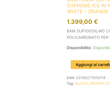
IN
SUPREME ICE IN 
POLICARBONATO
WHITE – ORANGE
PER
VIOLONCELLO
1.399,00
€
-
WHITE
BAM SUP1005XLWO CU
-
POLICARBONATO PER 
ORANGE
VERSION
Disponibilità:
Disponibi
quantità
Aggiungi al carrell
EAN:
03760277059718
Tag:
NUOVO, PRONTA C