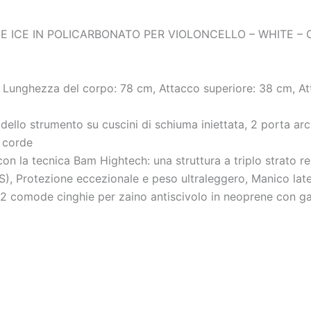
 ICE IN POLICARBONATO PER VIOLONCELLO – WHITE –
unghezza del corpo: 78 cm, Attacco superiore: 38 cm, Att
o strumento su cuscini di schiuma iniettata, 2 porta arche
r corde
la tecnica Bam Hightech: una struttura a triplo strato real
ABS), Protezione eccezionale e peso ultraleggero, Manico l
 comode cinghie per zaino antiscivolo in neoprene con ganc