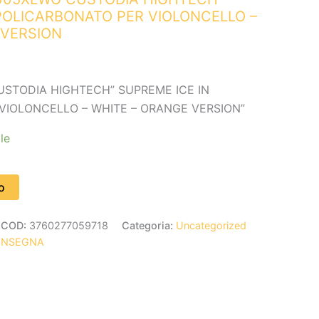
POLICARBONATO PER VIOLONCELLO –
 VERSION
STODIA HIGHTECH” SUPREME ICE IN
VIOLONCELLO – WHITE – ORANGE VERSION”
le
o
COD:
3760277059718
Categoria:
Uncategorized
ONSEGNA