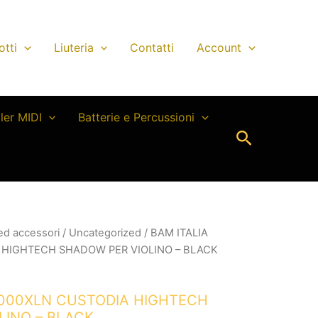
otti
Liuteria
Contatti
Account
ller MIDI
Batterie e Percussioni
Cerca
 ed accessori
/
Uncategorized
/ BAM ITALIA
HIGHTECH SHADOW PER VIOLINO – BLACK
2000XLN CUSTODIA HIGHTECH
LINO – BLACK