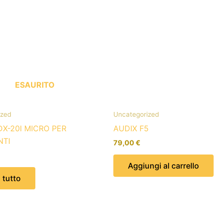
ESAURITO
ized
Uncategorized
DX-20I MICRO PER
AUDIX F5
NTI
79,00
€
Aggiungi al carrello
 tutto