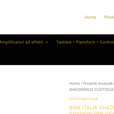
Home
Prod
Amplificatori ed effetti
Tastiere – Pianoforti – Contro
Home
/
Prodotti musicali
SHA2000XLN CUSTODIA 
Uncategorized
BAM ITALIA SHA
SHADOW PER VIO