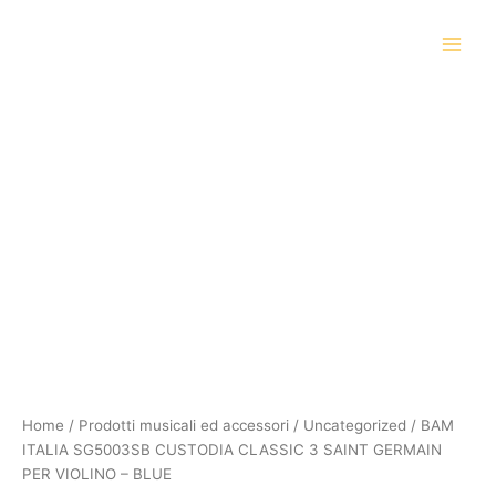
Vai
al
contenuto
BAM
ITALIA
SG5003SB
CUSTODIA
CLASSIC
3
SAINT
GERMAIN
PER
VIOLINO
-
BLUE
quantità
Home
/
Prodotti musicali ed accessori
/
Uncategorized
/ BAM
ITALIA SG5003SB CUSTODIA CLASSIC 3 SAINT GERMAIN
PER VIOLINO – BLUE