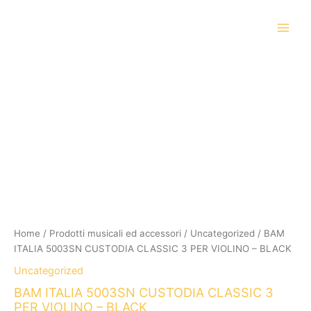
Vai
al
contenuto
BAM
ITALIA
5003SN
CUSTODIA
CLASSIC
3
PER
VIOLINO
-
BLACK
quantità
Home
/
Prodotti musicali ed accessori
/
Uncategorized
/ BAM
ITALIA 5003SN CUSTODIA CLASSIC 3 PER VIOLINO – BLACK
Uncategorized
BAM ITALIA 5003SN CUSTODIA CLASSIC 3
PER VIOLINO – BLACK