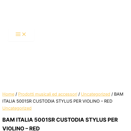
BAM
Vai
ITALIA
al
5001SR
contenuto
CUSTODIA
STYLUS
PER
VIOLINO
-
RED
quantità
Home
/
Prodotti musicali ed accessori
/
Uncategorized
/ BAM
ITALIA 5001SR CUSTODIA STYLUS PER VIOLINO – RED
Uncategorized
BAM ITALIA 5001SR CUSTODIA STYLUS PER
VIOLINO – RED