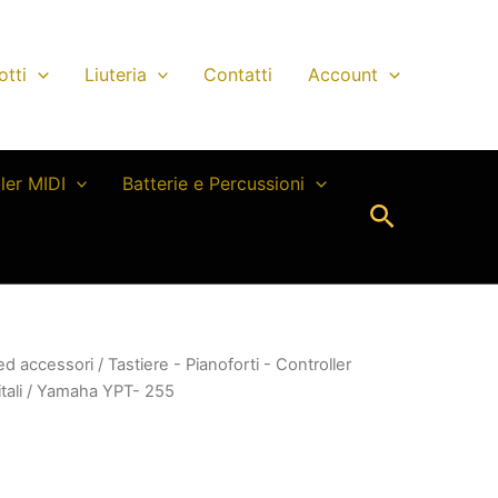
otti
Liuteria
Contatti
Account
ller MIDI
Batterie e Percussioni
Cerca
 ed accessori
/
Tastiere - Pianoforti - Controller
tali
/ Yamaha YPT- 255