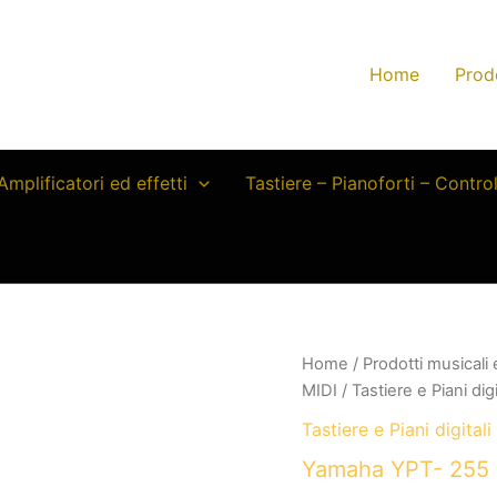
Home
Prod
Amplificatori ed effetti
Tastiere – Pianoforti – Contro
Home
/
Prodotti musicali
MIDI
/
Tastiere e Piani digi
Tastiere e Piani digitali
Yamaha YPT- 255