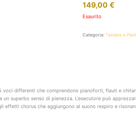
149,00
€
Esaurito
Categoria:
Tastiere e Piani 
oci differenti che comprendono pianoforti, flauti e chitarre
 un superbo senso di pienezza. L’esecutore può apprezzare g
li effetti chorus che aggiungono al suono respiro e risona