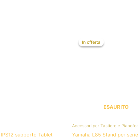
Il
Il
prezzo
prezzo
In offerta
In offerta
originale
attuale
era:
è:
129,00 €.
99,00 €.
ESAURITO
Accessori per Tastiere e Pianofor
IPS12 supporto Tablet
Yamaha L85 Stand per serie