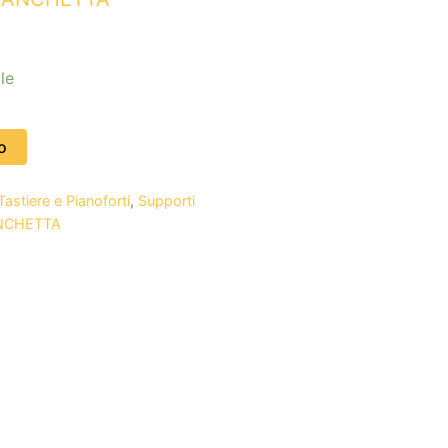
le
o
astiere e Pianoforti
,
Supporti
ANCHETTA