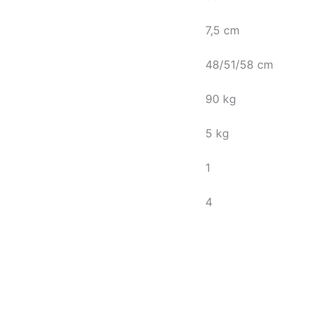
7,5 cm
48/51/58 cm
90 kg
5 kg
1
4