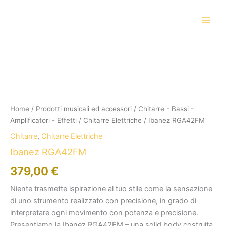
Vai
al
contenuto
Home
/
Prodotti musicali ed accessori
/
Chitarre - Bassi -
Amplificatori - Effetti
/
Chitarre Elettriche
/ Ibanez RGA42FM
Chitarre
,
Chitarre Elettriche
Ibanez RGA42FM
379,00
€
Niente trasmette ispirazione al tuo stile come la sensazione
di uno strumento realizzato con precisione, in grado di
interpretare ogni movimento con potenza e precisione.
Presentiamo la Ibanez RGA42FM – una solid body costruita