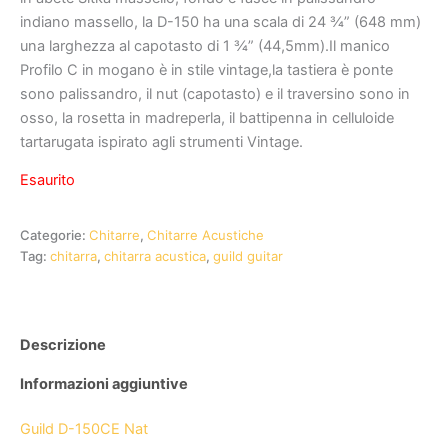
indiano massello, la D-150 ha una scala di 24 ¾” (648 mm)
una larghezza al capotasto di 1 ¾” (44,5mm).Il manico
Profilo C in mogano è in stile vintage,la tastiera è ponte
sono palissandro, il nut (capotasto) e il traversino sono in
osso, la rosetta in madreperla, il battipenna in celluloide
tartarugata ispirato agli strumenti Vintage.
Esaurito
Categorie:
Chitarre
,
Chitarre Acustiche
Tag:
chitarra
,
chitarra acustica
,
guild guitar
Descrizione
Informazioni aggiuntive
Guild D-150CE Nat