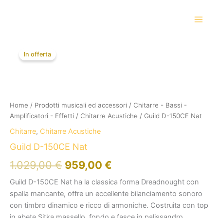
Vai
al
contenuto
Il
Il
In offerta
prezzo
prezzo
originale
attuale
era:
è:
Home
/
Prodotti musicali ed accessori
/
Chitarre - Bassi -
1.029,00 €.
959,00 €.
Amplificatori - Effetti
/
Chitarre Acustiche
/ Guild D-150CE Nat
Chitarre
,
Chitarre Acustiche
Guild D-150CE Nat
1.029,00
€
959,00
€
Guild D-150CE Nat ha la classica forma Dreadnought con
spalla mancante, offre un eccellente bilanciamento sonoro
con timbro dinamico e ricco di armoniche. Costruita con top
in abete Sitka massello, fondo e fasce in palissandro