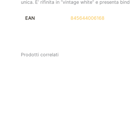
unica. E’ rifinita in ”vintage white” e presenta bi
EAN
845644006168
Prodotti correlati