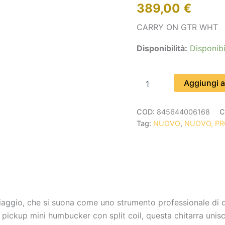
389,00
€
CARRY ON GTR WHT
Disponibilità:
Disponibi
Aggiungi al
COD:
845644006168
C
Tag:
NUOVO
,
NUOVO, P
 viaggio, che si suona come uno strumento professionale di 
 pickup mini humbucker con split coil, questa chitarra uni