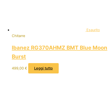
Esaurito
Chitarre
Ibanez RG370AHMZ BMT Blue Moon
Burst
499,00
€
Leggi tutto