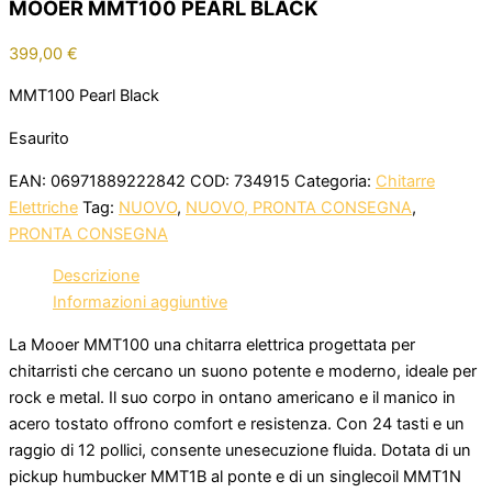
MOOER MMT100 PEARL BLACK
399,00
€
MMT100 Pearl Black
Esaurito
EAN:
06971889222842
COD:
734915
Categoria:
Chitarre
Elettriche
Tag:
NUOVO
,
NUOVO, PRONTA CONSEGNA
,
PRONTA CONSEGNA
Descrizione
Informazioni aggiuntive
La Mooer MMT100 una chitarra elettrica progettata per
chitarristi che cercano un suono potente e moderno, ideale per
rock e metal. Il suo corpo in ontano americano e il manico in
acero tostato offrono comfort e resistenza. Con 24 tasti e un
raggio di 12 pollici, consente unesecuzione fluida. Dotata di un
pickup humbucker MMT1B al ponte e di un singlecoil MMT1N