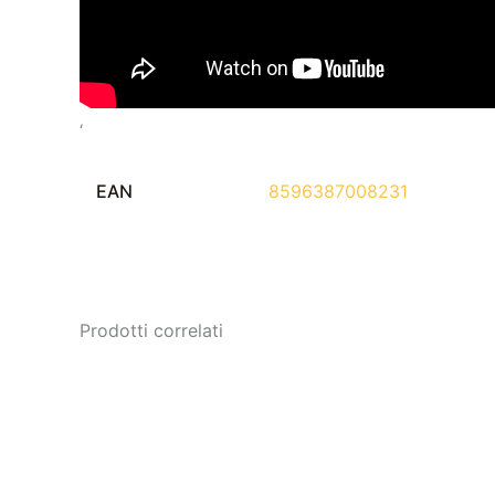
‘
EAN
8596387008231
Prodotti correlati