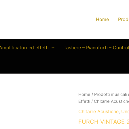
Home
Prod
Amplificatori ed effetti
Tastiere – Pianoforti – Contro
Home
/
Prodotti musicali
Effetti
/
Chitarre Acustich
Chitarre Acustiche
,
Unc
FURCH VINTAGE 2