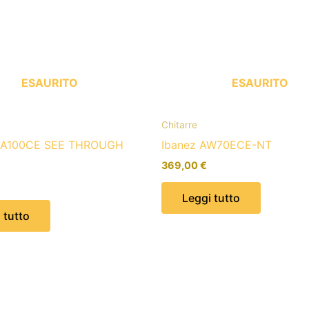
ESAURITO
ESAURITO
Chitarre
 A100CE SEE THROUGH
Ibanez AW70ECE-NT
369,00
€
Leggi tutto
 tutto