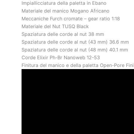
Impiallicciatura della paletta in Ebano
Materiale del manico Mogano Africano
Meccaniche Furch cromate – gear ratio 1:18
Materiale del Nut TUSQ Black
Spaziatura delle corde al nut 38 mm
Spaziatura delle corde al nut (43 mm) 36.6 mm
Spaziatura delle corde al nut (48 mm) 40.1 mm
Corde Elixir Ph-Br Nanoweb 12-53
Finitura del manico e della paletta Open-Pore Fin