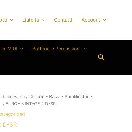
otti
Liuteria
Contatti
Account
ller MIDI
Batterie e Percussioni
Cerca
 ed accessori
/
Chitarre - Bassi - Amplificatori -
e
/ FURCH VINTAGE 2 D-SR
ategorized
 D-SR