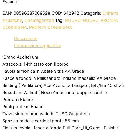
Esaurito
EAN:
08596387009528
COD:
642942
Categorie:
Chitarre
Acustiche
,
Uncategorized
Tag:
NUOVO
,
NUOVO, PRONTA
CONSEGNA
,
PRONTA CONSEGNA
Descrizione
Informazioni aggiuntive
‘Grand Auditorium
Attacco al 14th tasto con il corpo
Tavola armonica in Abete Sitka AA Grade
Fasce e fondo in Palissandro Indiano massello AA Grade
Binding ( Perfilatura) Abs Avorio,tartarugato, B/N/B a 45 strati
Rosetta in Walnut ( Noce Americano) doppio cerchio
Ponte in Ebano
Piroli ponte in Ebano
Traversino compensato in TUSQ Graphtech
Spaziatura delle corde al ponte 55 mm
Finitura tavola , fasce e fondo Full-Pore_Hi_Gloss -Finish (