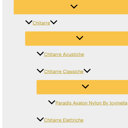
Chitarre
Chitarre Acustiche
Chitarre Classiche
Paradis Avalon Nylon By Iovinella
Chitarre Elettriche