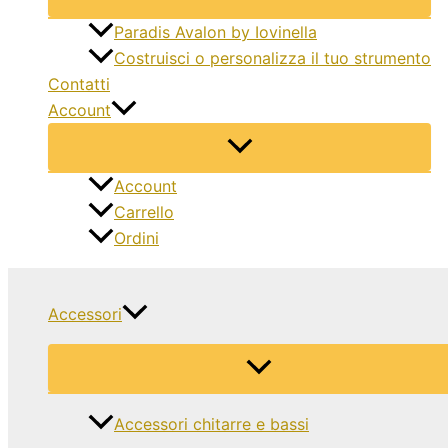
Paradis Avalon by Iovinella
Costruisci o personalizza il tuo strumento
Contatti
Account
Account
Carrello
Ordini
Accessori
Accessori chitarre e bassi