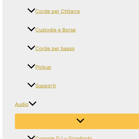
Corde per Chitarra
Custodie e Borse
Corde per basso
Pickup
Supporti
Audio
Console DJ – Giradischi