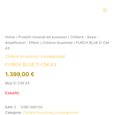
Vai
al
contenuto
Home
/
Prodotti musicali ed accessori
/
Chitarre - Bassi -
Amplificatori - Effetti
/
Chitarre Acustiche
/ FURCH BLUE D-CM
43
Chitarre Acustiche
,
Uncategorized
FURCH BLUE D-CM 43
1.399,00
€
Blue D-CM 43
Esaurito
EAN:
0
COD:
668759
Categorie:
Chitarre Acustiche
,
Uncategorized