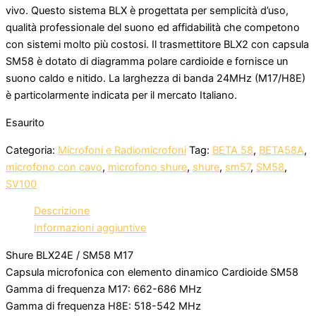
vivo. Questo sistema BLX è progettata per semplicità d’uso,
qualità professionale del suono ed affidabilità che competono
con sistemi molto più costosi. Il trasmettitore BLX2 con capsula
SM58 è dotato di diagramma polare cardioide e fornisce un
suono caldo e nitido. La larghezza di banda 24MHz (M17/H8E)
è particolarmente indicata per il mercato Italiano.
Esaurito
Categoria:
Microfoni e Radiomicrofoni
Tag:
BETA 58
,
BETA58A
,
microfono con cavo
,
microfono shure
,
shure
,
sm57
,
SM58
,
SV100
Descrizione
Informazioni aggiuntive
Shure BLX24E / SM58 M17
Capsula microfonica con elemento dinamico Cardioide SM58
Gamma di frequenza M17: 662-686 MHz
Gamma di frequenza H8E: 518-542 MHz