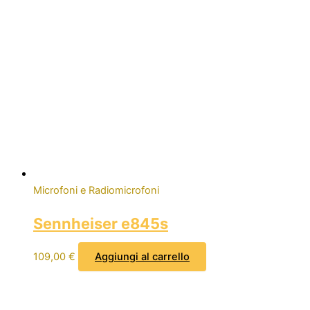
Microfoni e Radiomicrofoni
Sennheiser e845s
109,00
€
Aggiungi al carrello