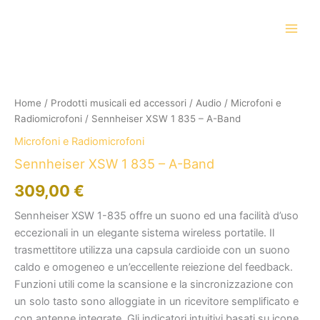
Vai
al
contenuto
Home
/
Prodotti musicali ed accessori
/
Audio
/
Microfoni e
Radiomicrofoni
/ Sennheiser XSW 1 835 – A-Band
Microfoni e Radiomicrofoni
Sennheiser XSW 1 835 – A-Band
309,00
€
Sennheiser XSW 1-835 offre un suono ed una facilità d’uso
eccezionali in un elegante sistema wireless portatile. Il
trasmettitore utilizza una capsula cardioide con un suono
caldo e omogeneo e un’eccellente reiezione del feedback.
Funzioni utili come la scansione e la sincronizzazione con
un solo tasto sono alloggiate in un ricevitore semplificato e
con antenne integrate. Gli indicatori intuitivi basati su icone